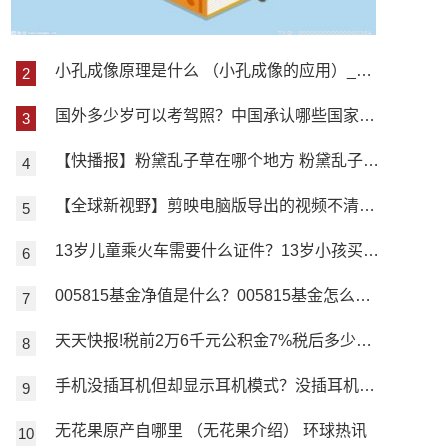
小孔成像原理是什么 （小孔成像的应用）_环球关注
国外多少岁可以考驾照？中国承认哪些国家驾照？|环球观点
【快播报】粉黛乱子草在哪个地方 粉黛乱子草景观几月出现？
【全球新视野】剪映电脑版导出的视频不清晰怎么办？剪映电脑版怎么设置画面比例？
13岁儿童乘火车需要什么证件？13岁小孩买火车票是儿童票吗？ 即时焦点
005815基金净值是什么？005815基金怎么样？
天天快报!税前2万6千元公积金7%税后多少？上海公积金7%是什么？
手机没插耳机但却显示耳机模式？没插耳机显示耳机模式怎么办? 焦点快报
无花果原产自哪里 （无花果介绍） 环球热讯