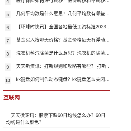
医疗保险如何进行转移？医保转移和不转移的区别是什么？
几何平均数是什么意思？几何平均数有哪些特点？
【环球时快讯】全国各地最低工资标准2023是多少？ 月最低工资上调有什么好处？
基金买入按哪天价格？基金价格每天有浮动吗？ 天天要闻
洗衣机蒸汽除菌是什么意思？洗衣机的除菌功能有用吗？
天天新资讯：打新规则和攻略有哪些？ 打新股一定能赚钱吗？
kk键盘如何制作动态键盘？kk键盘怎么关闭键盘声音？
互联网
天天微速讯：股票下跌60日均线怎么办？60日
均线是什么颜色？