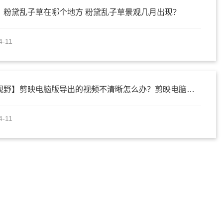
】粉黛乱子草在哪个地方 粉黛乱子草景观几月出现？
4-11
【全球新视野】剪映电脑版导出的视频不清晰怎么办？剪映电脑版怎么设置画面比例？
4-11